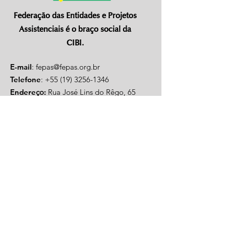
Federação das Entidades e Projetos
Assistenciais é o braço social da
CIBI.
E-mail
:
fepas@fepas.org.br
Telefone
:
+55 (19) 3256-1346
Endere
ço
:
Rua José Lins do Rêgo, 65
Campinas - SP -
13087-221
Contato
Entre em contato com a FEPAS,
caso tenha alguma dúvida.
Links Rápidos