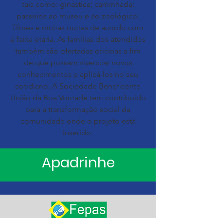
tais como: ginástica; caminhada;
passeios ao museu e ao zoológico;
filmes e muitas outras de acordo com
a faixa etária. As famílias dos atendidos
também são ofertadas oficinas a fim
de que possam vivenciar novos
conhecimentos e aplicá-los no seu
cotidiano. A Sociedade Beneficente
União da Boa Vontade tem contribuído
para a transformação social da
comunidade onde o projeto está
inserido.
Apadrinhe